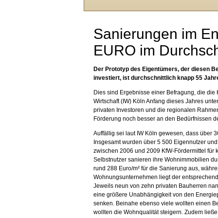
Sanierungen im En
EURO im Durchsch
Der Prototyp des Eigentümers, der diesen Be
investiert, ist durchschnittlich knapp 55 Ja
Dies sind Ergebnisse einer Befragung, die di
Wirtschaft (IW) Köln Anfang dieses Jahres unte
privaten Investoren und die regionalen Rahme
Förderung noch besser an den Bedürfnissen d
Auffällig sei laut IW Köln gewesen, dass über 
Insgesamt wurden über 5 500 Eigennutzer und
zwischen 2006 und 2009 KfW-Fördermittel für
Selbstnutzer sanieren ihre Wohnimmobilien durch
rund 288 Euro/m² für die Sanierung aus, währen
Wohnungsunternehmen liegt der entsprechende
Jeweils neun von zehn privaten Bauherren nann
eine größere Unabhängigkeit von den Energiep
senken. Beinahe ebenso viele wollten einen Be
wollten die Wohnqualität steigern. Zudem ließe