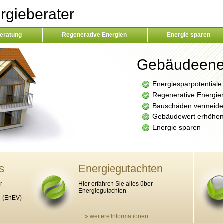
gieberater
eratung
Regenerative Energien
Energie sparen
Gebäudeene
Energiesparpotential
Regenerative Energie
Bauschäden vermeid
Gebäudewert erhöhe
Energie sparen
s
Energiegutachten
r
Hier erfahren Sie alles über
r
Energiegutachten
g (EnEV)
» weitere Informationen