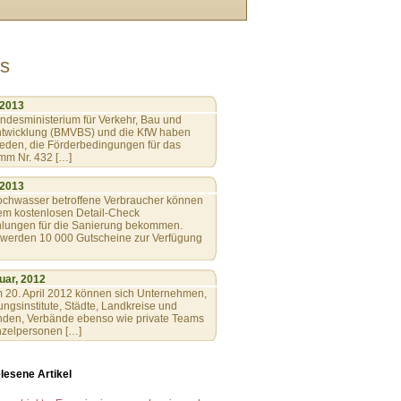
s
, 2013
ndesministerium für Verkehr, Bau und
ntwicklung (BMVBS) und die KfW haben
ieden, die Förderbedingungen für das
mm Nr. 432 […]
, 2013
chwasser betroffene Verbraucher können
nem kostenlosen Detail-Check
lungen für die Sanierung bekommen.
r werden 10 000 Gutscheine zur Verfügung
uar, 2012
m 20. April 2012 können sich Unternehmen,
ngsinstitute, Städte, Landkreise und
den, Verbände ebenso wie private Teams
nzelpersonen […]
lesene Artikel