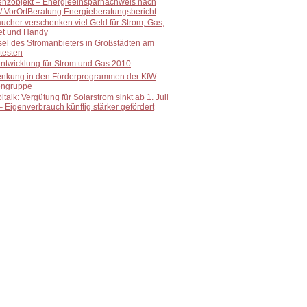
enzobjekt – Energieeinsparnachweis nach
/ VorOrtBeratung Energieberatungsbericht
ucher verschenken viel Geld für Strom, Gas,
net und Handy
el des Stromanbieters in Großstädten am
testen
entwicklung für Strom und Gas 2010
enkung in den Förderprogrammen der KfW
ngruppe
ltaik: Vergütung für Solarstrom sinkt ab 1. Juli
 Eigenverbrauch künftig stärker gefördert