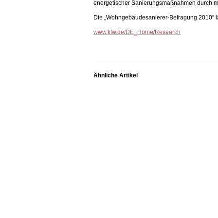
energetischer Sanierungsmaßnahmen durch me
Die „Wohngebäudesanierer-Befragung 2010“ läs
www.kfw.de/DE_Home/Research
Ähnliche Artikel