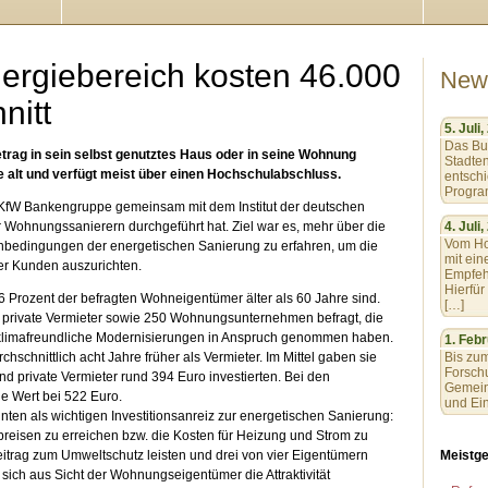
ergiebereich kosten 46.000
New
nitt
5. Juli
Das Bu
trag in sein selbst genutztes Haus oder in seine Wohnung
Stadte
hre alt und verfügt meist über einen Hochschulabschluss.
entsch
Progra
e KfW Bankengruppe gemeinsam mit dem Institut der deutschen
r Wohnungssanierern durchgeführt hat. Ziel war es, mehr über die
4. Juli
Vom Ho
nbedingungen der energetischen Sanierung zu erfahren, um die
mit ei
er Kunden auszurichten.
Empfeh
Hierfü
36 Prozent der befragten Wohneigentümer älter als 60 Jahre sind.
[…]
 private Vermieter sowie 250 Wohnungsunternehmen befragt, die
 klimafreundliche Modernisierungen in Anspruch genommen haben.
1. Febr
schnittlich acht Jahre früher als Vermieter. Im Mittel gaben sie
Bis zu
Forschu
d private Vermieter rund 394 Euro investierten. Bei den
Gemein
 Wert bei 522 Euro.
und Ei
ten als wichtigen Investitionsanreiz zur energetischen Sanierung:
reisen zu erreichen bzw. die Kosten für Heizung und Strom zu
itrag zum Umweltschutz leisten und drei von vier Eigentümern
Meistge
 sich aus Sicht der Wohnungseigentümer die Attraktivität