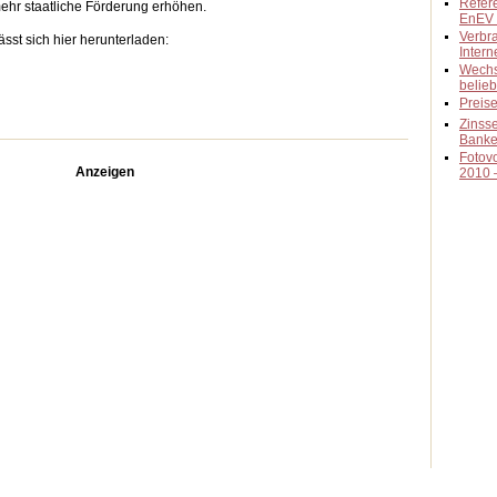
Refer
hr staatliche Förderung erhöhen.
EnEV 
Verbra
st sich hier herunterladen:
Inter
Wechs
belieb
Preis
Zinss
Banke
Fotovo
Anzeigen
2010 –